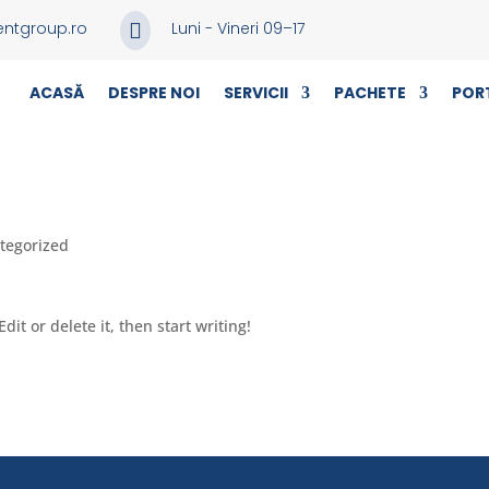
entgroup.ro
Luni - Vineri 09–17

ACASĂ
DESPRE NOI
SERVICII
PACHETE
POR
tegorized
dit or delete it, then start writing!