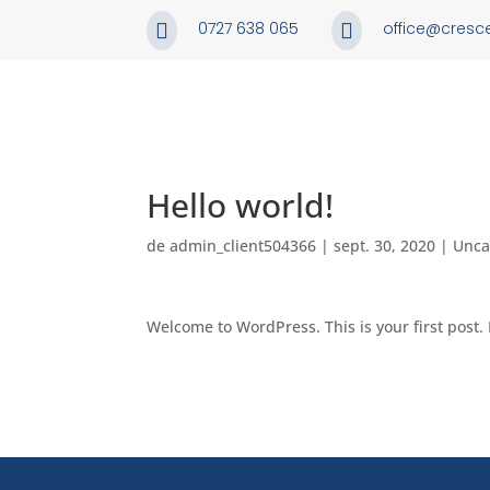
0727 638 065
office@cresc


Hello world!
de
admin_client504366
|
sept. 30, 2020
|
Unca
Welcome to WordPress. This is your first post. E